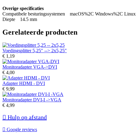
Overige specificaties
Compatibele besturingssystemen macOS%2C Windows%2C Linu
Diepte 14.5 mm
Gerelateerde producten
Voedingsplitter 5,25" --> 2x5,25"
€ 1,19
Monitoradapter VGA->DVI
€ 4,00
Adapter HDMI - DVI
€ 9,99
Monitoradapter DVI-I ->VGA
€ 4,99

Hulp op afstand

Google reviews