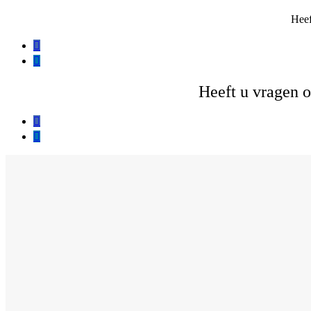
Heef


Heeft u vragen o

